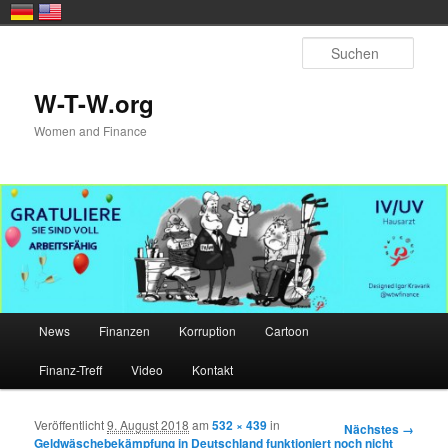
Zum primären Inhalt springen
Such
W-T-W.org
Women and Finance
Hauptmenü
News
Finanzen
Korruption
Cartoon
Finanz-Treff
Video
Kontakt
Veröffentlicht
9. August 2018
am
532 × 439
in
Bilder-
Nächstes →
Geldwäschebekämpfung in Deutschland funktioniert noch nicht
Navigation