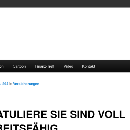
ion
Cartoon
Finanz-Treff
Video
Kontakt
× 294
in
Versicherungen
TULIERE SIE SIND VOLL
EITSFÄHIG