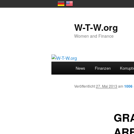
Zum primären Inhalt springen
W-T-W.org
Women and Finance
Hauptmenü
News
Finanzen
Korrupt
Veröffentlicht
27. Mai 2013
am
1006 
GRA
ARB