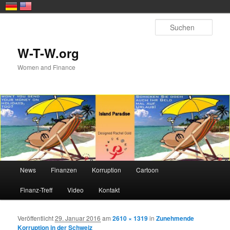
Zum primären Inhalt springen
Such
W-T-W.org
Women and Finance
Hauptmenü
News
Finanzen
Korruption
Cartoon
Finanz-Treff
Video
Kontakt
Veröffentlicht
29. Januar 2016
am
2610 × 1319
in
Zunehmende
Bil
Korruption in der Schweiz
Naviga