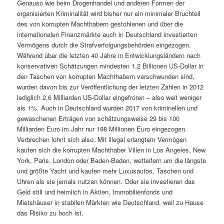
Genauso wie beim Drogenhandel und anderen Formen der
organisierten Kriminalität wird bisher nur ein minimaler Bruchteil
des von korrupten Machthabern gestohlenen und über die
internationalen Finanzmärkte auch in Deutschland investierten
Vermögens durch die Strafverfolgungsbehörden eingezogen.
Während über die letzten 40 Jahre in Entwicklungsländern nach
konservativen Schätzungen mindesten 1,2 Billionen US-Dollar in
den Taschen von korrupten Machthabern verschwunden sind,
wurden davon bis zur Veröffentlichung der letzten Zahlen in 2012
lediglich 2,6 Milliarden US-Dollar eingefroren – also weit weniger
als 1%. Auch in Deutschland wurden 2017 von kriminellen und
gewaschenen Erträgen von schätzungsweise 29 bis 100
Milliarden Euro im Jahr nur 198 Millionen Euro eingezogen.
Verbrechen lohnt sich also. Mit illegal erlangtem Vermögen
kaufen sich die korrupten Machthaber Villen in Los Angeles, New
York, Paris, London oder Baden-Baden, wetteifern um die längste
und größte Yacht und kaufen mehr Luxusautos, Taschen und
Uhren als sie jemals nutzen können. Oder sie investieren das
Geld still und heimlich in Aktien, Immobilienfonds und
Mietshäuser in stabilen Märkten wie Deutschland, weil zu Hause
das Risiko zu hoch ist.