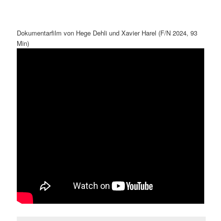
Dokumentarfilm von Hege Dehli und Xavier Harel (F/N 2024, 93
Min)