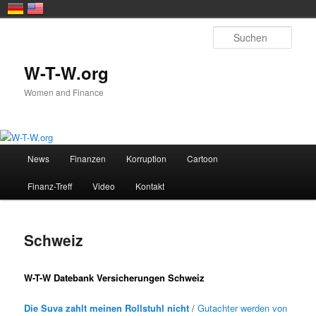
Zum primären Inhalt springen
Such
W-T-W.org
Women and Finance
Hauptmenü
News
Finanzen
Korruption
Cartoon
Finanz-Treff
Video
Kontakt
Schweiz
W-T-W Datebank Versicherungen Schweiz
Die Suva zahlt meinen Rollstuhl nicht
/
Gutachter werden von